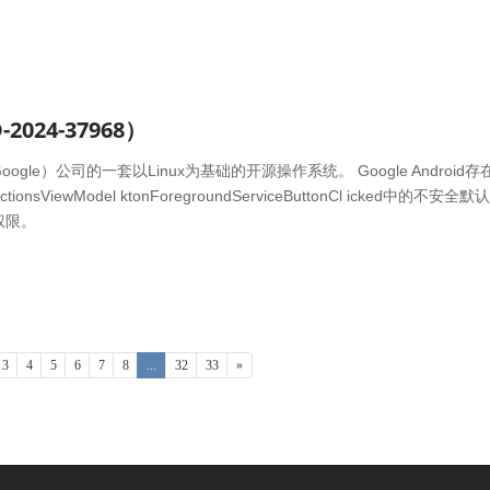
2024-37968）
（Google）公司的一套以Linux为基础的开源操作系统。 Google Android
nsViewModel ktonForegroundServiceButtonCl icked中的不安全
权限。
3
4
5
6
7
8
...
32
33
»