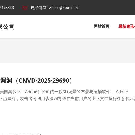
2475633
电子邮箱:
zhouf@rksec.cn
限公司
网站首页
最新资讯
溢漏洞（CNVD-2025-29690）
Stager是美国奥多比（Adobe）公司的一款3D场景的布景与渲染软件。 Adobe
er存在整数下溢漏洞，攻击者可利用该漏洞导致在当前用户的上下文中执行任意代码